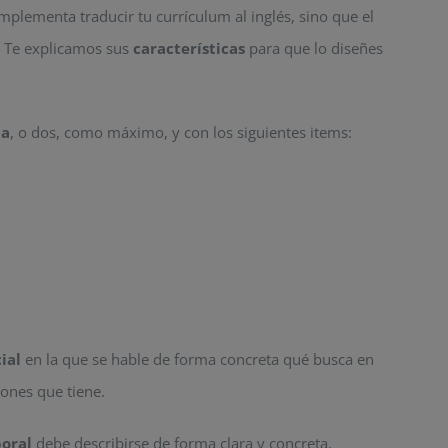
mplementa traducir tu currículum al inglés, sino que el
. Te explicamos sus
características
para que lo diseñes
na
, o dos, como máximo, y con los siguientes items:
ial
en la que se hable de forma concreta qué busca en
iones que tiene.
boral
debe describirse de forma clara y concreta,