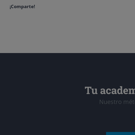
¡Comparte!
Tu academ
Nuestro méto