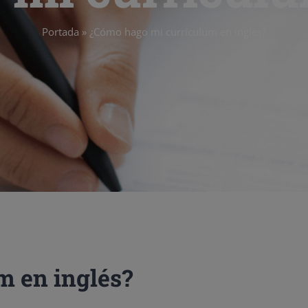
Portada
»
¿Cómo hago mi currículum en inglés?
m en inglés?