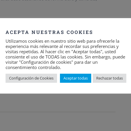
por lo que debes de tener en cuenta que van a contactar
ACEPTA NUESTRAS COOKIES
eros de estudio o amigos, para que le avalen lo que
Utilizamos cookies en nuestro sitio web para ofrecerle la
experiencia más relevante al recordar sus preferencias y
visitas repetidas. Al hacer clic en "Aceptar todas", usted
consiente el uso de TODAS las cookies. Sin embargo, puede
 España no estamos acostumbrados a que se le de
visitar "Configuración de cookies" para dar un
d, y van a darle mucho peso a las aficiones que tengas.
consentimiento controlado.
Configuración de Cookies
Aceptar todas
Rechazar todas
Currículum Europeo
en Inglés, que te vale para buscar
lés.