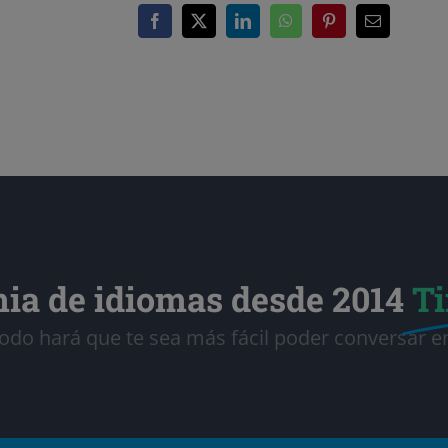
ia de idiomas desde 2014
T
do hará que te sea más fácil poder conversar e