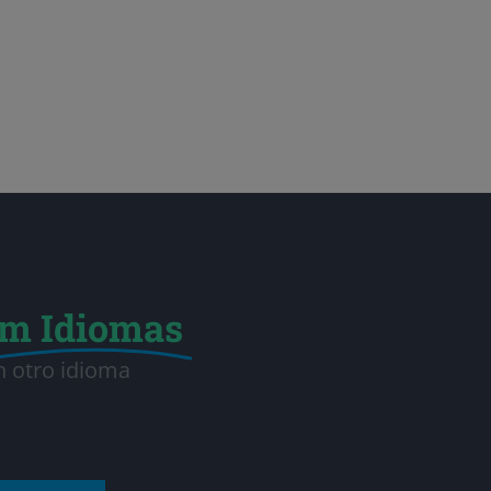
im Idiomas
n otro idioma