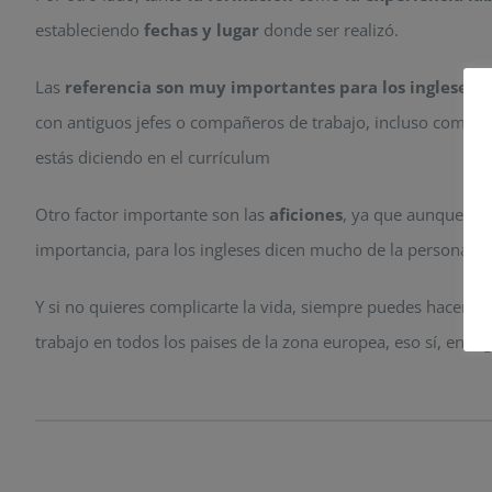
estableciendo
fechas y lugar
donde ser realizó.
Las
referencia son muy importantes para los ingleses
, 
con antiguos jefes o compañeros de trabajo, incluso compañ
estás diciendo en el currículum
Otro factor importante son las
aficiones
, ya que aunque en
importancia, para los ingleses dicen mucho de la personalida
Y si no quieres complicarte la vida, siempre puedes hacer el
trabajo en todos los paises de la zona europea, eso sí, en ing